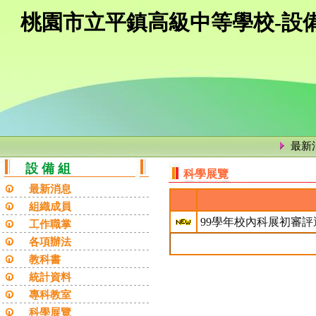
桃園市立平鎮高級中等學校-設
最新
設 備 組
科學展覽
最新消息
組織成員
99學年校內科展初審評
工作職掌
各項辦法
教科書
統計資料
專科教室
科學展覽