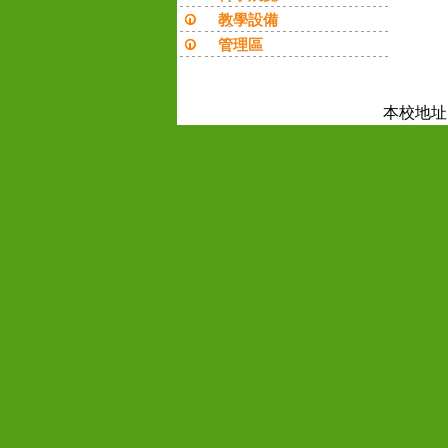
教學設備
管理區
本校地址:3