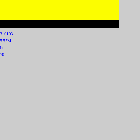
310103
35.55M
flv
70