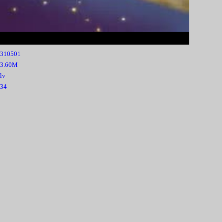
310501
33.60M
flv
34