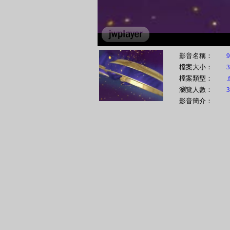
影音名稱：
9
檔案大小：
檔案類型：
.
瀏覽人數：
3
影音簡介：