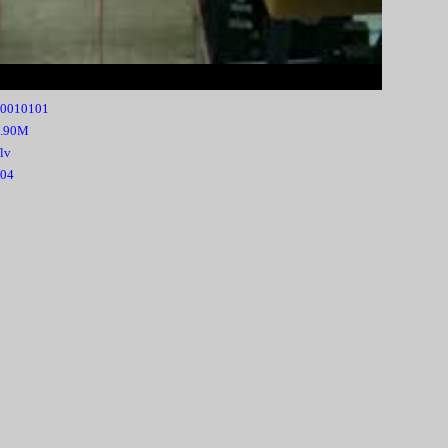
0010101
9.90M
flv
04