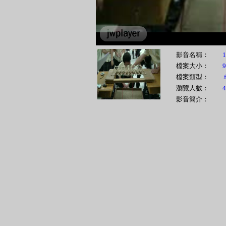
影音名稱：
1
檔案大小：
檔案類型：
.
瀏覽人數：
4
影音簡介：