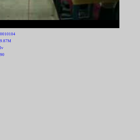
0010104
19.87M
flv
90