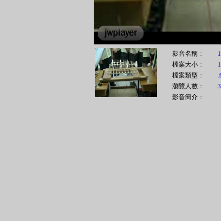
影音名稱：
1
檔案大小：
檔案類型：
.
瀏覽人數：
3
影音簡介：