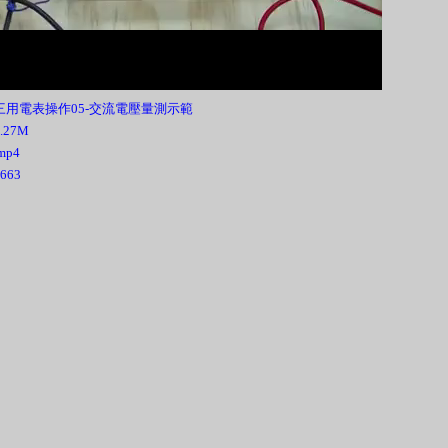
00:00
三用電表操作05-交流電壓量測示範
5.27M
mp4
663