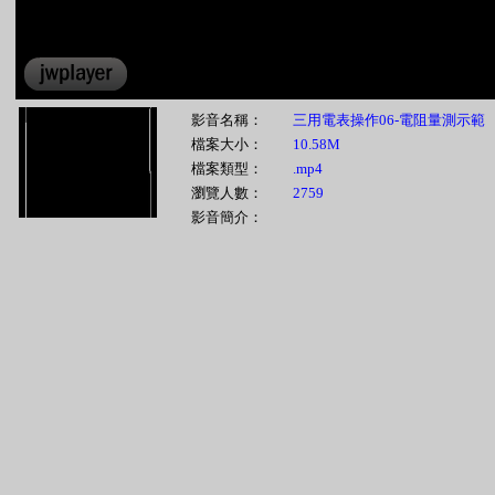
影音名稱：
三用電表操作06-電阻量測示範
檔案大小：
10.58M
檔案類型：
.mp4
瀏覽人數：
2759
影音簡介：