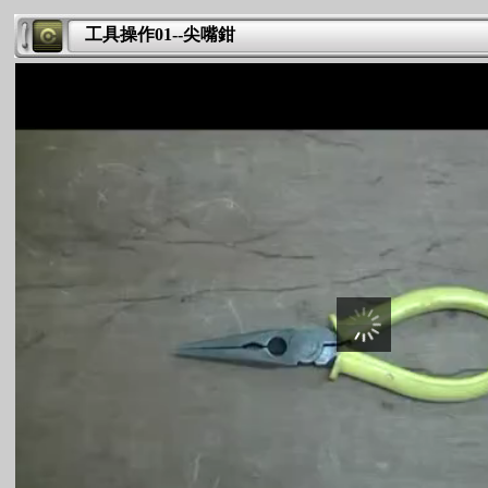
工具操作01--尖嘴鉗