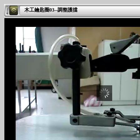
木工鑰匙圈03--調整護擋