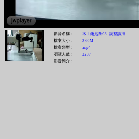
影音名稱：
木工鑰匙圈03--調整護擋
檔案大小：
2.60M
檔案類型：
.mp4
瀏覽人數：
2237
影音簡介：