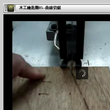
木工鑰匙圈05--曲線切鋸