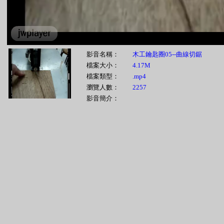
影音名稱：
木工鑰匙圈05--曲線切鋸
檔案大小：
4.17M
檔案類型：
.mp4
瀏覽人數：
2257
影音簡介：