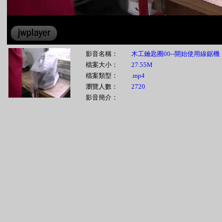
影音名稱：
木工鑰匙圈00--開始使用線鋸機
檔案大小：
27.55M
檔案類型：
.mp4
瀏覽人數：
2720
影音簡介：