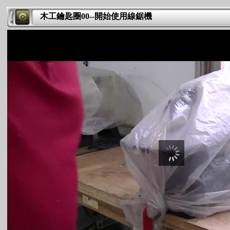
木工鑰匙圈00--開始使用線鋸機