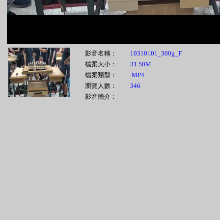
影音名稱：
10310101_300g_F
檔案大小：
31.50M
檔案類型：
.MP4
瀏覽人數：
346
影音簡介：