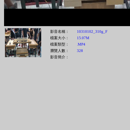
影音名稱：
10310102_310g_F
檔案大小：
15.07M
檔案類型：
.MP4
瀏覽人數：
328
影音簡介：