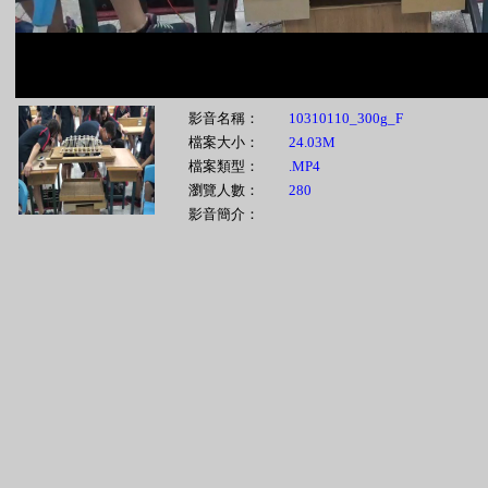
影音名稱：
10310110_300g_F
檔案大小：
24.03M
檔案類型：
.MP4
瀏覽人數：
280
影音簡介：