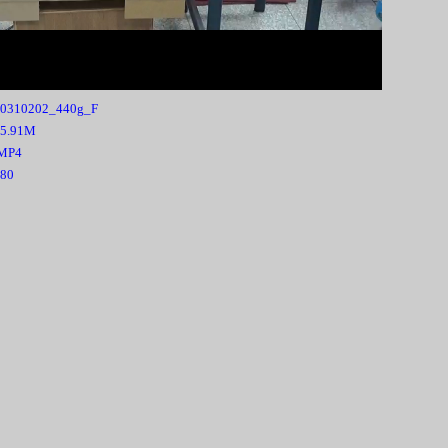
00:00
0310202_440g_F
15.91M
.MP4
80