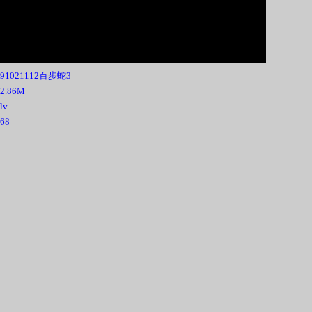
991021112百步蛇3
32.86M
flv
68