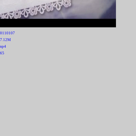
00:00
0110107
27.12M
mp4
65