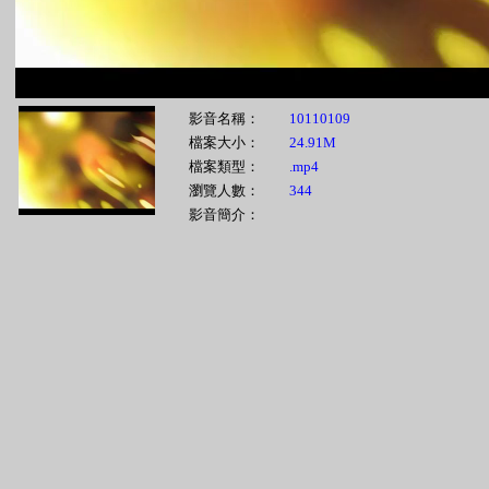
影音名稱：
10110109
檔案大小：
24.91M
檔案類型：
.mp4
瀏覽人數：
344
影音簡介：