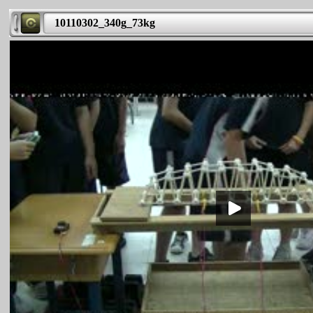
10110302_340g_73kg