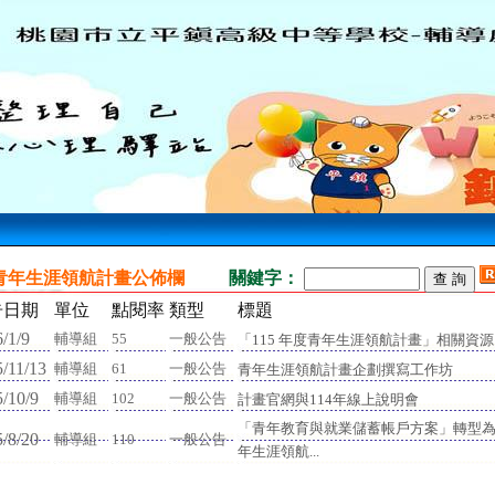
青年生涯領航計畫公佈欄
關鍵字：
告日期
單位
點閱率
類型
標題
/1/9
輔導組
55
一般公告
「115 年度青年生涯領航計畫」相關資源..
/11/13
輔導組
61
一般公告
青年生涯領航計畫企劃撰寫工作坊
/10/9
輔導組
102
一般公告
計畫官網與114年線上說明會
「青年教育與就業儲蓄帳戶方案」轉型
/8/20
輔導組
110
一般公告
年生涯領航...