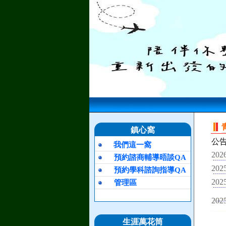
鎮心窩
公
我們這一窩
2026
預約諮商輔導晤談QA
2025
預約學科諮詢指導QA
2025
管理區
2025
生涯萬花筒