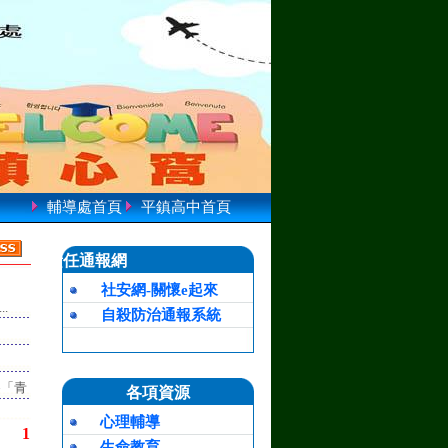
輔導處首頁
平鎮高中首頁
責任通報網
社安網-關懷e起來
.
自殺防治通報系統
為「青
各項資源
心理輔導
1
生命教育