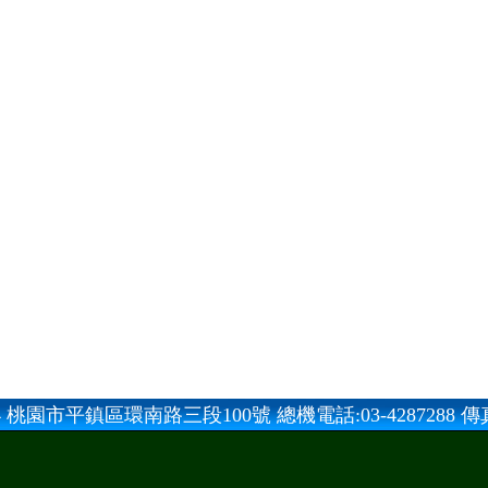
 桃園市平鎮區環南路三段100號 總機電話:03-4287288 傳真:0