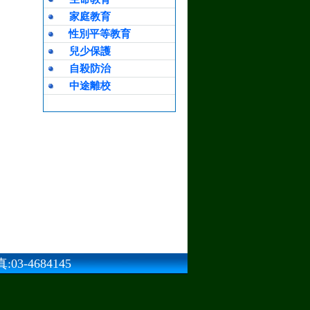
家庭教育
性別平等教育
兒少保護
自殺防治
中途離校
3-4684145