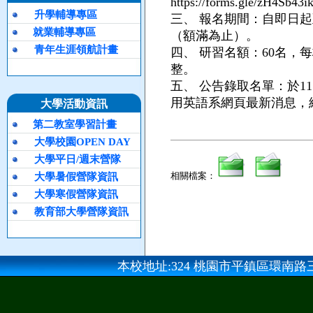
https://forms.gle/zH4Sb
升學輔導專區
三、
報名期間：自即日起至
就業輔導專區
（額滿為止）。
青年生涯領航計畫
四、
研習名額：60名，
整。
五、
公告錄取名單：於11
用英語系網頁最新消息，網址：http
大學活動資訊
第二教室學習計畫
大學校園OPEN DAY
大學平日/週末營隊
相關檔案：
大學暑假營隊資訊
大學寒假營隊資訊
教育部大學營隊資訊
本校地址:324 桃園市平鎮區環南路三段100