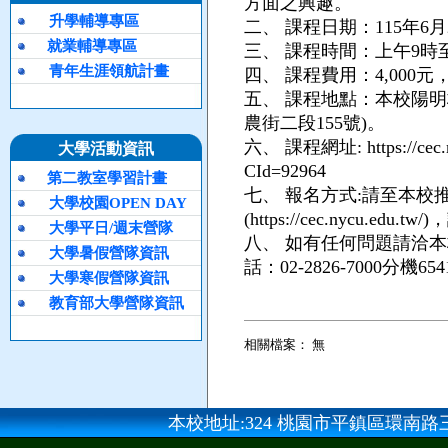
方面之興趣。
升學輔導專區
二、
課程日期：115年6月
就業輔導專區
三、
課程時間：上午9時
青年生涯領航計畫
四、
課程費用：4,000元
五、
課程地點：本校陽明
農街二段155號)。
六、
課程網址: https://cec.n
大學活動資訊
CId=92964
第二教室學習計畫
七、
報名方式:請至本校
大學校園OPEN DAY
(https://cec.nycu.
大學平日/週末營隊
八、
如有任何問題請洽本
大學暑假營隊資訊
話：02-2826-7000分機
大學寒假營隊資訊
教育部大學營隊資訊
相關檔案： 無
本校地址:324 桃園市平鎮區環南路三段100