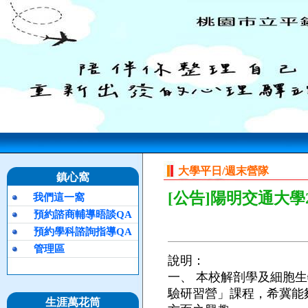
大學平日/週末營隊
鎮心窩
[公告]陽明交通大學
我們這一窩
預約諮商輔導晤談QA
預約學科諮詢指導QA
管理區
說明：
一、
本校解剖學及細胞生
驗研習營」課程，希冀能
生涯萬花筒