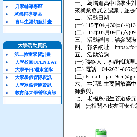
一、
為增進高中職學生對
升學輔導專區
來就業發展之認識，並提
就業輔導專區
二、
活動日期：
青年生涯領航計畫
(一)
115年04月30日(四)13
(二)
115年05月09日(六)09
三、
活動詳情，請參閱海
大學活動資訊
四、
報名網址：https://form
五、
活動洽詢：
第二教室學習計畫
(一)
聯絡人：李靜儀助理
大學校園OPEN DAY
(二)
電話：04-2631-8652
大學平日/週末營隊
(三)
E-mail：jan19ice@gm
大學暑假營隊資訊
六、
本活動主要開放高中
大學寒假營隊資訊
師參與。
教育部大學營隊資訊
七、
老福系招生管道多元
制，無相關基礎亦可安心