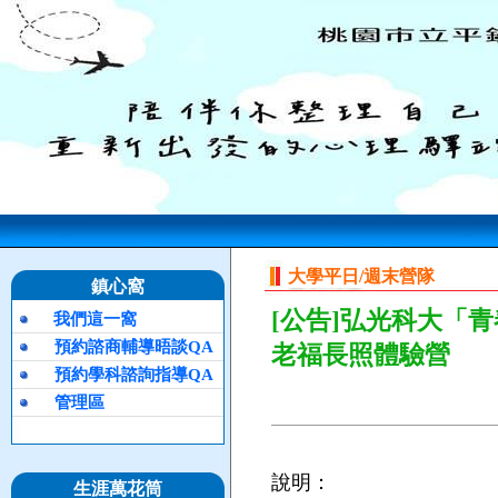
大學平日/週末營隊
鎮心窩
[公告]弘光科大「
我們這一窩
預約諮商輔導晤談QA
老福長照體驗營
預約學科諮詢指導QA
管理區
說明：
生涯萬花筒