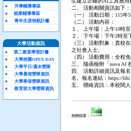
生建立正確的AI工具應
升學輔導專區
二、
活動相關資訊如下：
就業輔導專區
（一）
活動日期：115年
青年生涯領航計畫
（二）
活動內容：
１、
上午場：上午10時至
２、
下午場：下午2時至
（三）
活動對象：貴校在
大學活動資訊
之社會人士。
第二教室學習計畫
（四）
活動費用：全程免
大學校園OPEN DAY
三、
隨函檢附「nuva A
大學平日/週末營隊
四、
活動詳細資訊及報名
大學暑假營隊資訊
名。報名連結：https://lihi1
大學寒假營隊資訊
五、
聯絡資訊：本校閱人社http
教育部大學營隊資訊
相關檔案：