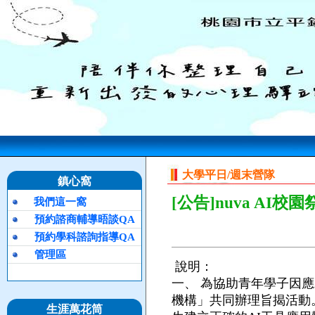
大學平日/週末營隊
鎮心窩
[公告]nuva AI
我們這一窩
預約諮商輔導晤談QA
預約學科諮詢指導QA
管理區
說明：
一、
為協助青年學子因應A
機構」共同辦理旨揭活動
生涯萬花筒