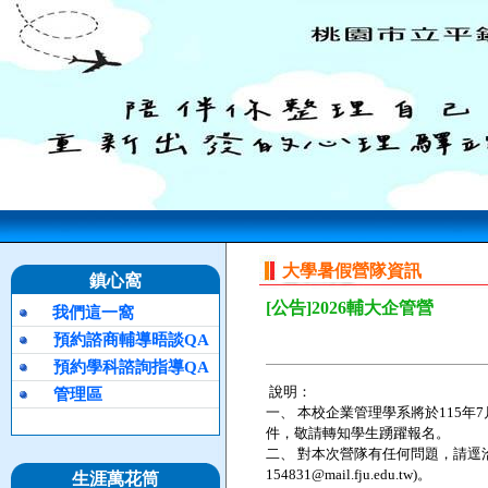
大學暑假營隊資訊
鎮心窩
[公告]2026輔大企管營
我們這一窩
預約諮商輔導晤談QA
預約學科諮詢指導QA
說明：
管理區
一、
本校企業管理學系將於115年
件，敬請轉知學生踴躍報名。
二、
對本次營隊有任何問題，請逕洽營隊IG
154831@mail.fju.edu.tw)。
生涯萬花筒