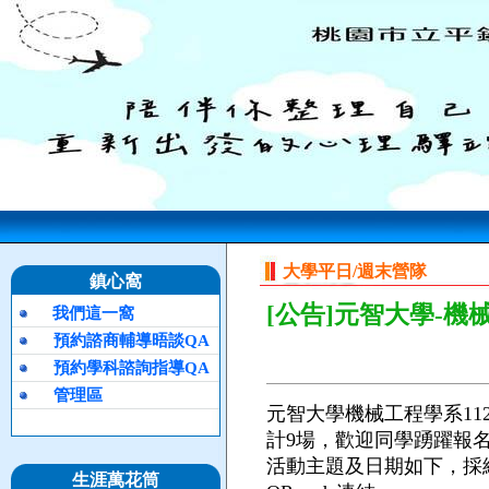
大學平日/週末營隊
鎮心窩
[公告]元智大學-機
我們這一窩
預約諮商輔導晤談QA
預約學科諮詢指導QA
管理區
元智大學機械工程學系1
計9場，歡迎同學踴躍報
活動主題及日期如下，採
生涯萬花筒