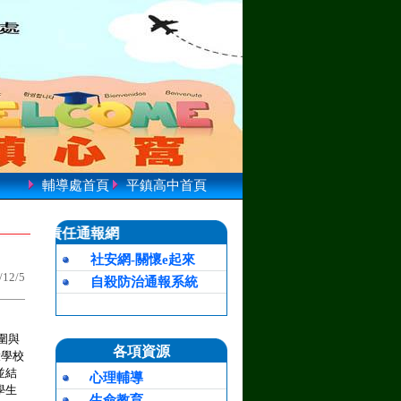
輔導處首頁
平鎮高中首頁
責任通報網
社安網-關懷e起來
12/5
自殺防治通報系統
圍與
各項資源
大學校
並結
心理輔導
學生
生命教育