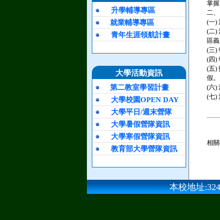
掌握
升學輔導專區
二、
就業輔導專區
(一)
(二)
青年生涯領航計畫
區義
(三)
(四)
(五)
大學活動資訊
假。
第二教室學習計畫
(六)
(七)
大學校園OPEN DAY
大學平日/週末營隊
大學暑假營隊資訊
大學寒假營隊資訊
相關
教育部大學營隊資訊
本校地址:324