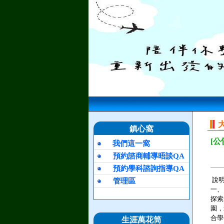
鎮心窩
[公
我們這一窩
預約諮商輔導晤談QA
預約學科諮詢指導QA
說
管理區
一、
探索
園，
合學
生涯萬花筒