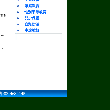
家庭教育
性別平等教育
市燕巢
兒少保護
自殺防治
中途離校
予公
tw
3-4684145