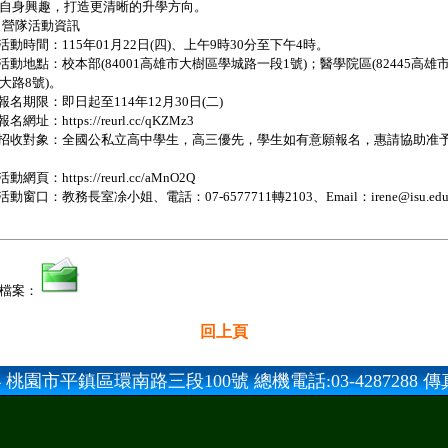
自身興趣，打造更清晰的升學方向。
營隊活動資訊
活動時間：115年01月22日(四)、上午9時30分至下午4時。
活動地點：校本部(84001高雄市大樹區學城路一段1號)；醫學院區(82445高雄
大路8號)。
報名期限：即日起至114年12月30日(二)
報名網址：https://reurl.cc/qKZMz3
招收對象：全國公私立高中學生，高三優先，學生如有意願報名，惠請協助准
活動網頁：https://reurl.cc/aMnO2Q
活動窗口：教務長室凃小姐、電話：07-6577711轉2103、Email：irene@isu.edu.
檔案：
回上頁
 桃園市平鎮區環南路三段100號 總機電話:03-4287288 傳真:0