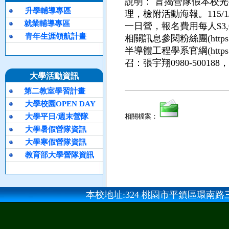
說明：
旨揭營隊假本校光
升學輔導專區
理，檢附活動海報。115/1/2
就業輔導專區
一日營，報名費用每人$3,
青年生涯領航計畫
相關訊息參閱粉絲團(https://ww
半導體工程學系官綱(https:/
召：張宇翔0980-500188，Em
大學活動資訊
第二教室學習計畫
大學校園OPEN DAY
大學平日/週末營隊
相關檔案：
大學暑假營隊資訊
大學寒假營隊資訊
教育部大學營隊資訊
本校地址:324 桃園市平鎮區環南路三段100