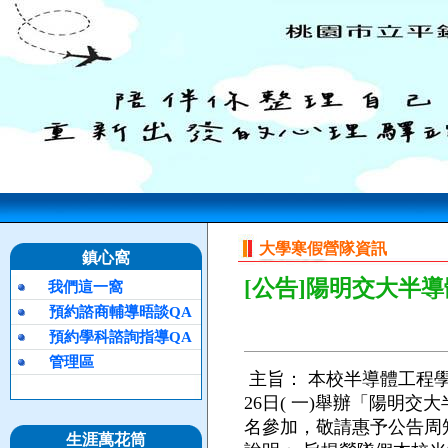
大學寒假營隊資訊
鎮心窩
[公告]陽明交大半
我們這一窩
預約諮商輔導晤談QA
預約學科諮詢指導QA
管理區
主旨：
本校半導體工程學系
26日( 一)舉辦「陽明
名參加，敬請惠予公告周
生涯萬花筒