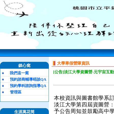
大學寒假營隊資訊
鎮心窩
[公告]淡江大學資圖營-元宇宙互
我們這一窩
預約諮商輔導晤談QA
預約學科諮詢指導QA
管理區
本校資訊與圖書館學系訂於
淡江大學第四屆資圖營：
予公告周知並鼓勵高中
生涯萬花筒