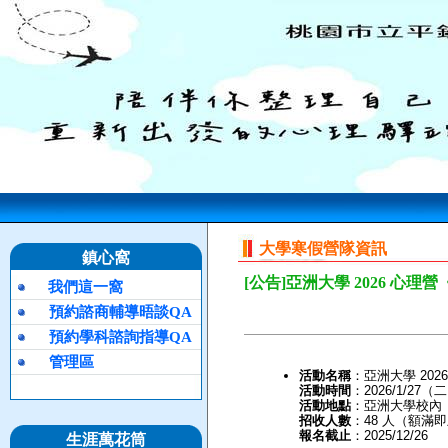
大學寒假營隊資訊
鎮心窩
[公告]亞洲大學 2026 心理
我們這一窩
預約諮商輔導晤談QA
預約學科諮詢指導QA
管理區
活動名稱
：亞洲大學 20
活動時間
：2026/1/27（
活動地點
：亞洲大學校內
招收人數
：48 人（額滿
報名截止
：2025/12/26
生涯萬花筒