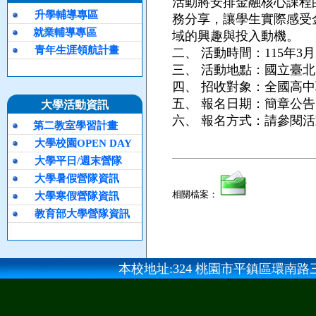
活動將安排金融核心課程
升學輔導專區
務分享，讓學生實際感受
就業輔導專區
域的興趣與投入動機。
青年生涯領航計畫
二、
活動時間：115年3
三、
活動地點：國立臺北
四、
招收對象：全國高中
五、
報名日期：簡章公告日起
大學活動資訊
六、
報名方式：請參閱活
第二教室學習計畫
大學校園OPEN DAY
大學平日/週末營隊
大學暑假營隊資訊
相關檔案：
大學寒假營隊資訊
教育部大學營隊資訊
本校地址:324 桃園市平鎮區環南路三段100