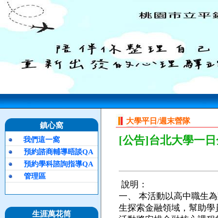
大學平日/週末營隊
鎮心窩
[公告]台北大學一
我們這一窩
預約諮商輔導晤談QA
預約學科諮詢指導QA
管理區
說明：
一、
本活動以高中職生為
生探索金融領域，幫助學
生涯萬花筒