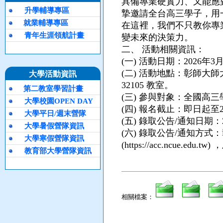
具備專業硬實力、又能應
升學輔導專區
摯邀請全台高三學子，用
就業輔導專區
在這裡，我們不只教你專
青年生涯領航計畫
變未來的決策力。
二、
活動相關資訊：
(一)
活動日期：2026年3月28日
(二)
活動地點：彰師大師大
大學活動資訊
32105 教室。
第二教室學習計畫
(三)
參與對象：全國高三
大學校園OPEN DAY
(四)
報名截止：即日起至20
大學平日/週末營隊
(五)
錄取公告/通知日期：2
大學暑假營隊資訊
(六)
錄取公告/通知方式
大學寒假營隊資訊
(https://acc.ncue.edu
教育部大學營隊資訊
相關檔案：