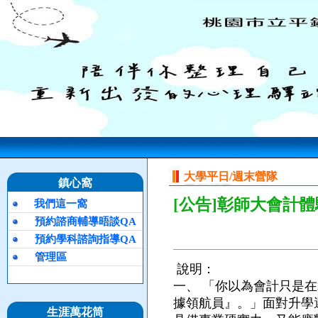
大學平日/週末營隊
鎮心窩
[公告]彰師大會計
我們這一窩
預約諮商輔導晤談QA
預約學科諮詢指導QA
管理區
說明：
一、
「你以為會計只是在
據領航員』。」面對升學
生涯萬花筒