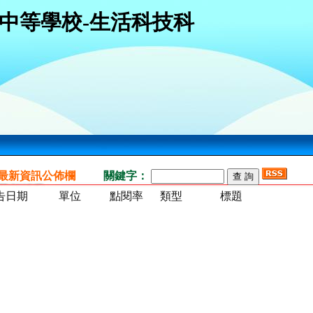
中等學校-生活科技科
最新資訊公佈欄
關鍵字：
告日期
單位
點閱率
類型
標題