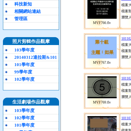
科技新知
檔案大
相關網站連結
檔案類
瀏覽人
管理區
MVF766.flv
10110
照片剪輯作品觀摩
檔案大
103學年度
檔案類
20140312達拉斯&101
瀏覽人
MVF767.flv
101學年度
99學年度
10110
102學年度
檔案大
檔案類
瀏覽人
生活劇場作品觀摩
MVF769.flv
103學年度
102學年度
10110
檔案大
101學年度
檔案類