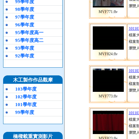
99學年度
瀏覽人
98學年度
MVF771.flv
97學年度
96學年度
10110
95學年度高一
檔案大
95學年度高二
檔案類
93學年度
瀏覽人
MVF824.flv
92學年度
10110
檔案大
木工製作作品觀摩
檔案類
103學年度
瀏覽人
MVF773.flv
102學年度
101學年度
99學年度
10110
檔案大
檔案類
瀏覽人
橋樑載重實測影片
MVF823.flv