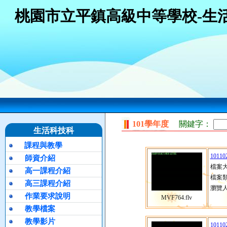
桃園市立平鎮高級中等學校-生
101學年度
關鍵字：
生活科技科
課程與教學
10110
師資介紹
檔案大
高一課程介紹
檔案類
高三課程介紹
瀏覽人
作業要求說明
MVF764.flv
教學檔案
教學影片
10110