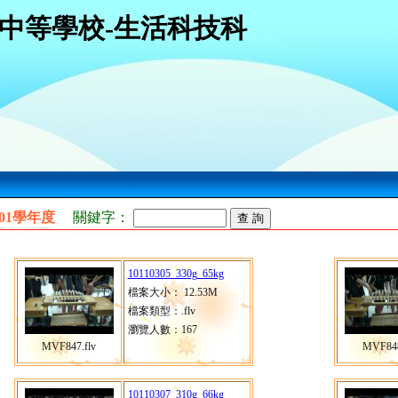
中等學校-生活科技科
101學年度
關鍵字：
10110305_330g_65kg
檔案大小： 12.53M
檔案類型：.flv
瀏覽人數：167
MVF847.flv
MVF848
10110307_310g_66kg