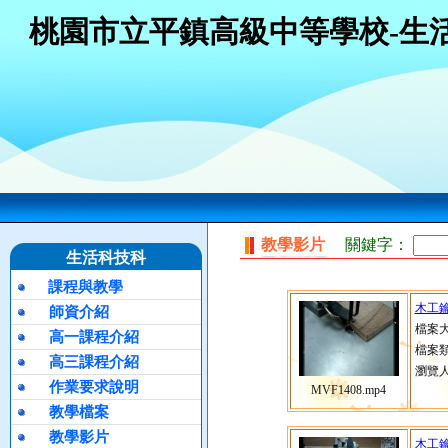
桃園市立平鎮高級中等學校-生
教學影片
關鍵字：
生活科技科
課程與教學
木工鑰
師資介紹
檔案大
高一課程介紹
檔案類
高三課程介紹
瀏覽人
作業要求說明
MVF1408.mp4
教學檔案
教學影片
木工鑰