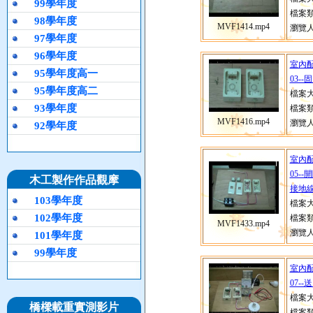
99學年度
檔案類
98學年度
MVF1414.mp4
瀏覽人
97學年度
96學年度
室內
95學年度高一
03-
95學年度高二
檔案大
93學年度
檔案類
MVF1416.mp4
瀏覽人
92學年度
室內
05-
木工製作作品觀摩
接地
103學年度
檔案大
102學年度
檔案類
MVF1433.mp4
瀏覽人
101學年度
99學年度
室內
07-
檔案大
橋樑載重實測影片
檔案類