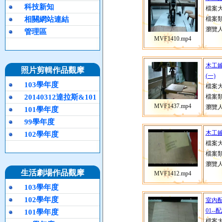
科技新知
檔案大
相關網站連結
檔案類
瀏覽人
管理區
MVF1410.mp4
木工鑰
照片剪輯作品觀摩
(一)
103學年度
檔案大
20140312達拉斯&101
檔案類
MVF1437.mp4
瀏覽人
101學年度
99學年度
木工鑰
102學年度
檔案大
檔案類
瀏覽人
生活劇場作品觀摩
MVF1412.mp4
103學年度
102學年度
室內
01-
101學年度
檔案大