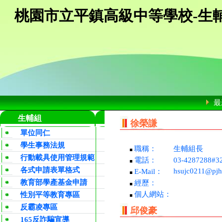
桃園市立平鎮高級中等學校-生
最
生輔組
徐榮謙
單位同仁
學生事務法規
職稱：
生輔組長
行動載具使用管理規範
電話：
03-4287288#3
各式申請表單格式
hsujc0211@pjhs
E-Mail：
教育部學產基金申請
經歷：
個人網站：
性別平等教育專區
反霸凌專區
邱俊豪
165反詐騙宣導