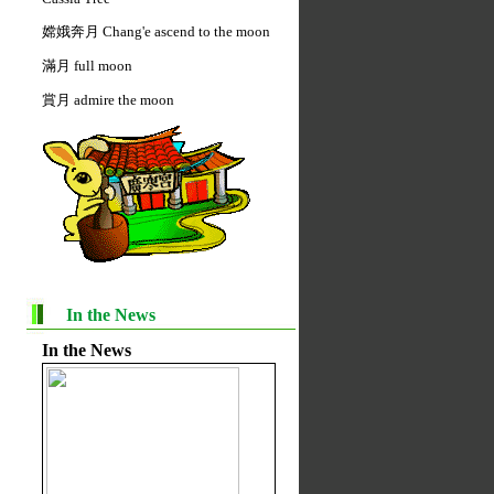
嫦娥奔月 Chang'e ascend to the moon
滿月 full moon
賞月 admire the moon
In the News
In the News