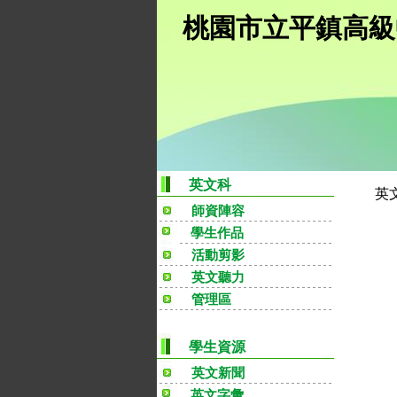
桃園市立平鎮高級
英文科
英
師資陣容
學生作品
活動剪影
英文聽力
管理區
學生資源
英文新聞
英文字彙