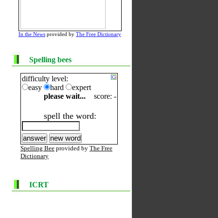
In the News
provided by
The Free Dictionary
Spelling bees
difficulty level:
easy
hard
expert
please wait...
score: -
spell the word:
Spelling Bee
provided by
The Free
Dictionary
ICRT