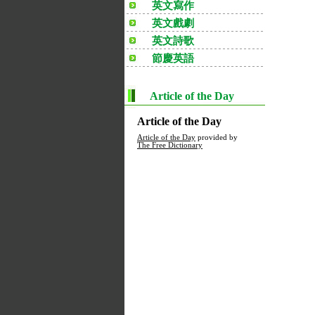
英文寫作
英文戲劇
英文詩歌
節慶英語
Article of the Day
Article of the Day
Article of the Day
provided by
The Free Dictionary