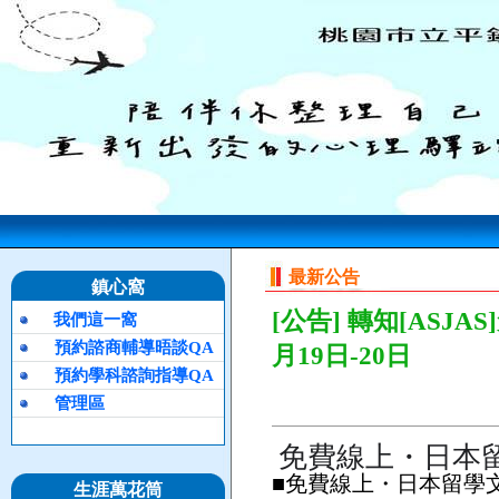
最新公告
鎮心窩
[公告] 轉知[ASJ
我們這一窩
預約諮商輔導晤談QA
月19日-20日
預約學科諮詢指導QA
管理區
免費線上・日本留學
■免費線上・日本留學文化
生涯萬花筒