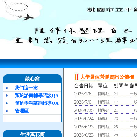
大學暑假營隊資訊公佈欄
鎮心窩
公告日期
單位
點閱率
類
我們這一窩
2026/7/6
輔導組
24
一
預約諮商輔導晤談QA
2026/7/6
輔導組
17
一
預約學科諮詢指導QA
2026/6/25
輔導組
21
一
管理區
2026/6/24
輔導組
23
一
2026/6/23
輔導組
25
一
生涯萬花筒
2026/6/23
輔導組
29
一