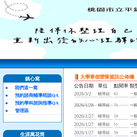
大學寒假營隊資訊公佈欄
鎮心窩
公告日期
單位
點閱率
類
我們這一窩
2026/3/2
輔導組
62
一
預約諮商輔導晤談QA
預約學科諮詢指導QA
2026/1/28
輔導組
71
一
管理區
2026/1/27
輔導組
59
一
2026/1/27
輔導組
51
一
2026/1/27
輔導組
59
一
生涯萬花筒