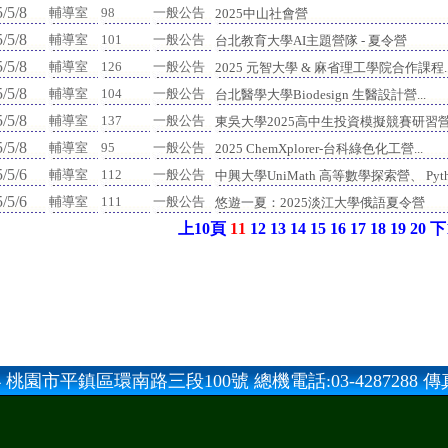
/5/8
輔導室
98
一般公告
2025中山社會營
/5/8
輔導室
101
一般公告
台北教育大學AI主題營隊 - 夏令營
/5/8
輔導室
126
一般公告
2025 元智大學 & 麻省理工學院合作課程..
/5/8
輔導室
104
一般公告
台北醫學大學Biodesign 生醫設計營...
/5/8
輔導室
137
一般公告
東吳大學2025高中生投資模擬競賽研習營.
/5/8
輔導室
95
一般公告
2025 ChemXplorer-台科綠色化工營...
/5/6
輔導室
112
一般公告
中興大學UniMath 高等數學探索營、 Pyth.
/5/6
輔導室
111
一般公告
悠遊一夏：2025淡江大學俄語夏令營
上10頁
11
12
13
14
15
16
17
18
19
20
下
 桃園市平鎮區環南路三段100號 總機電話:03-4287288 傳真:0