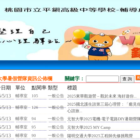
大學暑假營隊資訊公佈欄
關鍵字：
告日期
單位
點閱率
類型
標題
/5/13
輔導室
105
一般公告
2025東華觀遊營 – 觀於未來 海好遊你...
2025國北護生諮第三屆心理營：「癒見你
/5/13
輔導室
126
一般公告
心諮旅...
/5/13
輔導室
94
一般公告
元智大學2025電機-電子電路DIY暑期營隊.
/5/13
輔導室
95
一般公告
元智大學2025 MY Camp
/5/13
輔導室
90
一般公告
陽明交通大學2025工程師先修挑戰營