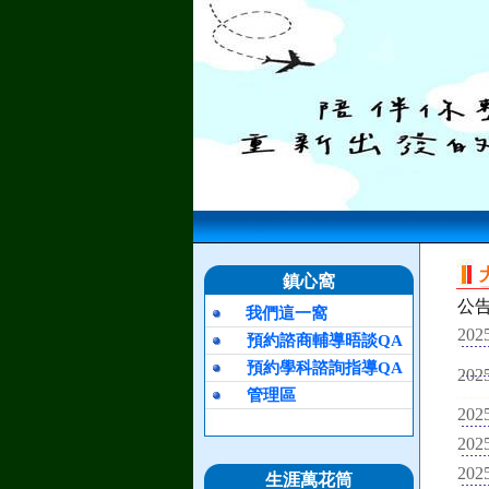
鎮心窩
公
我們這一窩
2025
預約諮商輔導晤談QA
預約學科諮詢指導QA
2025
管理區
2025
2025
2025
生涯萬花筒