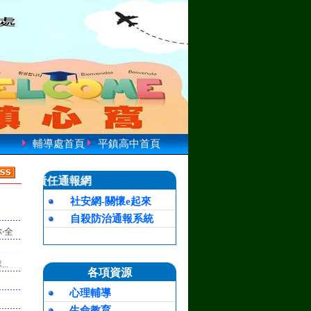
輔導處首頁
平鎮高中首頁
責任通報網
社安網-關懷e起來
自殺防治通報系統
‧全
..
各項資源
心理輔導
生命教育