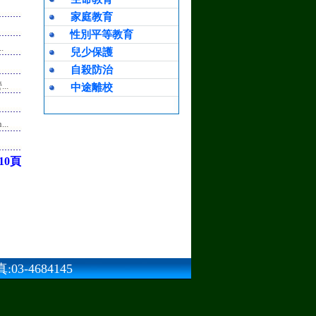
家庭教育
性別平等教育
.
兒少保護
自殺防治
..
中途離校
..
10頁
3-4684145