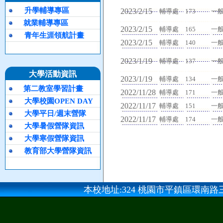
升學輔導專區
2023/2/15
輔導處
173
一
就業輔導專區
2023/2/15
輔導處
165
一
青年生涯領航計畫
2023/2/15
輔導處
140
一
2023/1/19
輔導處
137
一
大學活動資訊
2023/1/19
輔導處
134
一
第二教室學習計畫
2022/11/28
輔導處
171
一
大學校園OPEN DAY
2022/11/17
輔導處
151
一
大學平日/週末營隊
2022/11/17
輔導處
174
一
大學暑假營隊資訊
大學寒假營隊資訊
教育部大學營隊資訊
本校地址:324 桃園市平鎮區環南路三段100