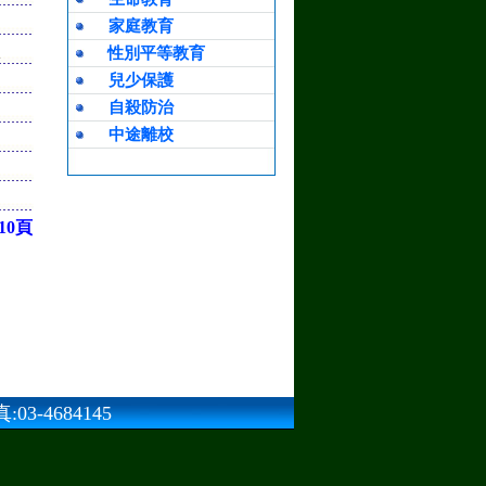
家庭教育
性別平等教育
限
兒少保護
自殺防治
中途離校
10頁
3-4684145