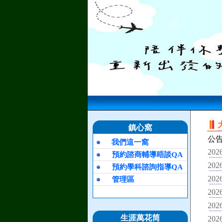
鎮心窩
公
我們這一窩
2026
預約諮商輔導晤談QA
2026
預約學科諮詢指導QA
2026
管理區
2026
2026
生涯萬花筒
2026