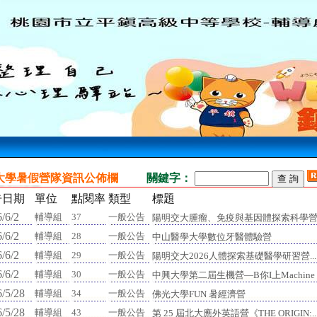
大學暑假營隊資訊公佈欄
關鍵字：
告日期
單位
點閱率
類型
標題
/6/2
輔導組
37
一般公告
陽明交大腫瘤、免疫與基因體探索科學
/6/2
輔導組
28
一般公告
中山醫學大學數位牙醫體驗營
/6/2
輔導組
29
一般公告
陽明交大2026人體探索基礎醫學研習營...
/6/2
輔導組
30
一般公告
中興大學第二屆生機營—B你I上Machine E
/5/28
輔導組
34
一般公告
佛光大學FUN 暑經濟營
/5/28
輔導組
43
一般公告
第 25 屆北大應外英語營《THE ORIGIN:..