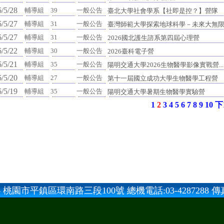
/5/28
輔導組
39
一般公告
臺北大學社會學系【社即是控？】營隊
/5/27
輔導組
31
一般公告
臺灣師範大學探索地球科學－未來大無
/5/27
輔導組
31
一般公告
2026國北護生諮系第四屆心理營
/5/22
輔導組
30
一般公告
2026臺科電子營
/5/21
輔導組
35
一般公告
陽明交通大學2026生物醫學影像實戰營...
/5/20
輔導組
27
一般公告
第十一屆國立成功大學生物醫學工程營
/5/19
輔導組
35
一般公告
陽明交通大學暑期生物醫學實驗營
1
2
3
4
5
6
7
8
9
10
下
 桃園市平鎮區環南路三段100號 總機電話:03-4287288 傳真:0