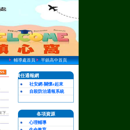
輔導處首頁
平鎮高中首頁
責任通報網
社安網-關懷e起來
營
自殺防治通報系統
下...
各項資源
心理輔導
.
生命教育