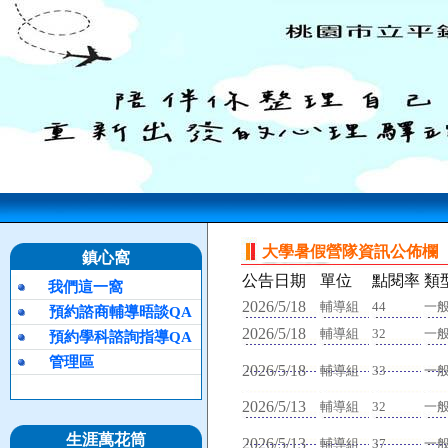
大學暑假營隊資訊公佈欄
鎮心窩
公告日期
單位
點閱率
類
我們這一窩
2026/5/18
輔導組
44
一
預約諮商輔導晤談QA
2026/5/18
輔導組
32
一
預約學科諮詢指導QA
管理區
2026/5/18
輔導組
33
一
2026/5/13
輔導組
32
一
生涯萬花筒
2026/5/13
輔導組
37
一