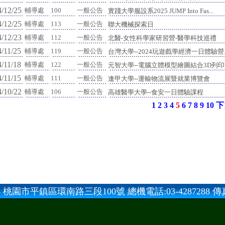
/12/25
輔導處
100
一般公告
實踐大學服設系2025 JUMP Into Fas...
/12/25
輔導處
113
一般公告
聯大機械探索日
/12/23
輔導處
112
一般公告
北醫-女性科學家研習營-醫學科技巡禮
/11/25
輔導處
119
一般公告
台灣大學--2024玩遊戲學經濟一日體驗營..
/11/18
輔導處
122
一般公告
元智大學--電腦立體模型繪圖結合3D列印..
/11/15
輔導處
111
一般公告
逢甲大學--運輸物流展暨就業博覽會
/10/22
輔導處
106
一般公告
高雄醫學大學--食安一日體驗課程
1
2
3
4
5
6
7
8
9
10
下
 桃園市平鎮區環南路三段100號 總機電話:03-4287288 傳真:0