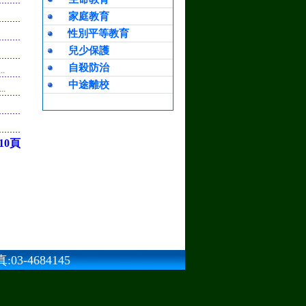
家庭教育
性別平等教育
兒少保護
自殺防治
.
中途離校
.
10頁
3-4684145