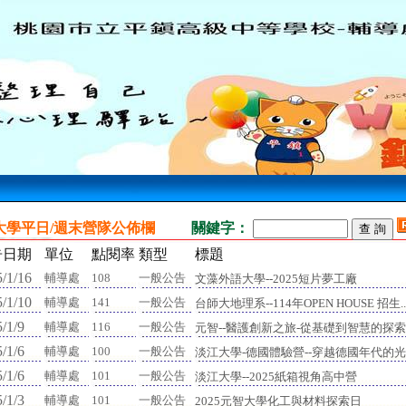
大學平日/週末營隊公佈欄
關鍵字：
告日期
單位
點閱率
類型
標題
/1/16
輔導處
108
一般公告
文藻外語大學--2025短片夢工廠
/1/10
輔導處
141
一般公告
台師大地理系--114年OPEN HOUSE 招生..
/1/9
輔導處
116
一般公告
元智--醫護創新之旅-從基礎到智慧的探索..
/1/6
輔導處
100
一般公告
淡江大學-德國體驗營--穿越德國年代的光影
/1/6
輔導處
101
一般公告
淡江大學--2025紙箱視角高中營
/1/3
輔導處
101
一般公告
2025元智大學化工與材料探索日