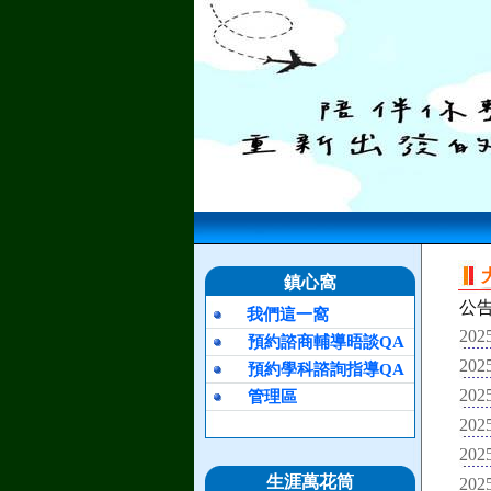
鎮心窩
公
我們這一窩
2025
預約諮商輔導晤談QA
2025
預約學科諮詢指導QA
2025
管理區
2025
2025
生涯萬花筒
2025