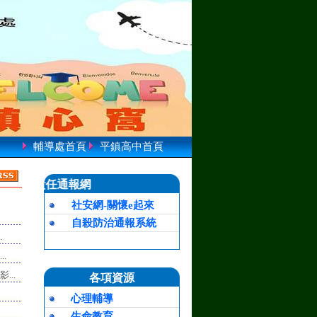
輔導處首頁
平鎮高中首頁
責任通報網
社安網-關懷e起來
自殺防治通報系統
.
.
...
各項資源
心理輔導
生命教育