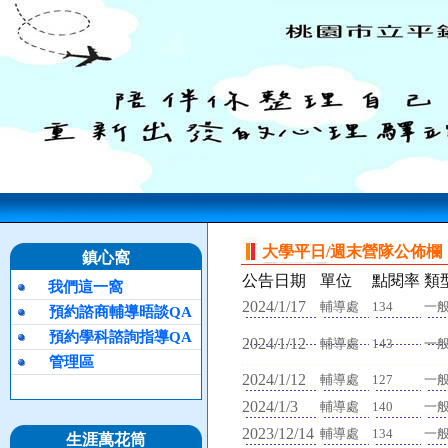
大學平日/週末營隊公佈欄
鎮心窩
公告日期
單位
點閱率
類
我們這一窩
2024/1/17
輔導處
134
一
預約諮商輔導晤談QA
預約學科諮詢指導QA
2024/1/12
輔導處
143
一
管理區
2024/1/12
輔導處
127
一
2024/1/3
輔導處
140
一
2023/12/14
輔導處
134
一
生涯萬花筒